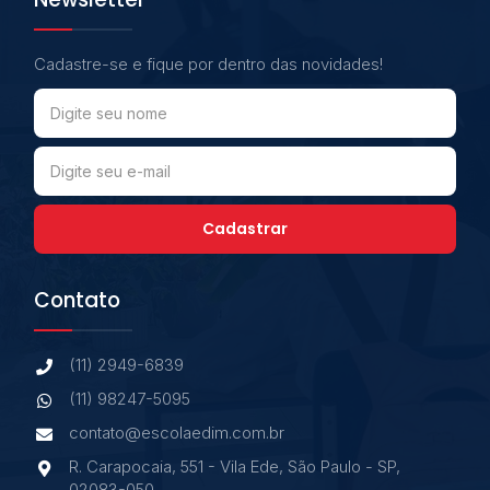
Cadastre-se e fique por dentro das novidades!
Cadastrar
Contato
(11) 2949-6839
(11) 98247-5095
contato@escolaedim.com.br
R. Carapocaia, 551 - Vila Ede, São Paulo - SP,
02083-050