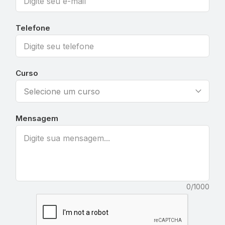
Telefone
Curso
expand_more
Mensagem
0/1000